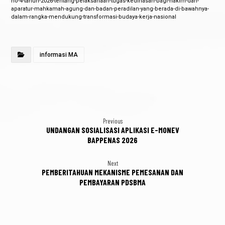
no-4-tahun-2026-tentang-pelaksanaan-tugas-kedinasan-bagi-hakim-dan-
aparatur-mahkamah-agung-dan-badan-peradilan-yang-berada-di-bawahnya-
dalam-rangka-mendukung-transformasi-budaya-kerja-nasional
informasi MA
Previous
UNDANGAN SOSIALISASI APLIKASI E-MONEV
BAPPENAS 2026
Next
PEMBERITAHUAN MEKANISME PEMESANAN DAN
PEMBAYARAN PDSBMA