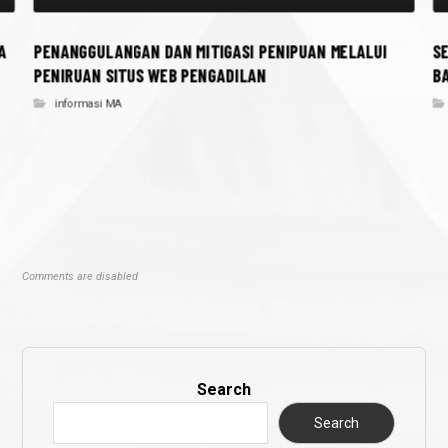
A
PENANGGULANGAN DAN MITIGASI PENIPUAN MELALUI
S
PENIRUAN SITUS WEB PENGADILAN
B
informasi MA
Comments are disabled
Search
Search