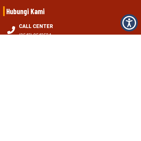
Hubungi Kami
CALL CENTER
(0542) 8542524
EMAIL
pn.penajam@gmail.com
LOKASI
Jl. Propinsi Km.9, Nipah-Nipah, Penajam Penajam Paser
Utara, Kalimantan Timur 76142
Informasi Terkini
PENANGGULANGAN DAN MITIGASI PENIPUAN MELALUI PENIRUAN SITUS WEB
PENGADILAN
August 4, 2026