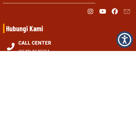
Hubungi Kami
CALL CENTER
(0542) 8542524
EMAIL
pn.penajam@gmail.com
LOKASI
Jl. Propinsi Km.9, Nipah-Nipah, Penajam Penajam Paser
Utara, Kalimantan Timur 76142
Informasi Terkini
PENANGGULANGAN DAN MITIGASI PENIPUAN MELALUI PENIRUAN SITUS WEB