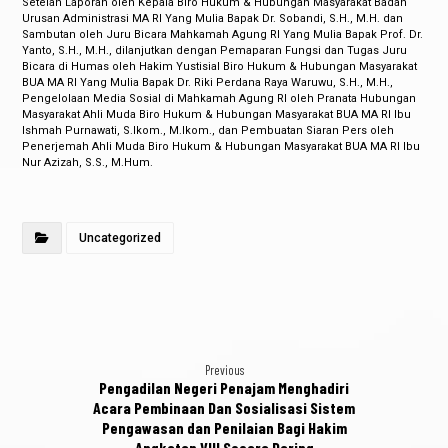
Setelah Laporan oleh Kepala Biro Hukum & Hubungan Masyarakat Badan
Urusan Administrasi MA RI Yang Mulia Bapak Dr. Sobandi, S.H., M.H. dan
Sambutan oleh Juru Bicara Mahkamah Agung RI Yang Mulia Bapak Prof. Dr.
Yanto, S.H., M.H., dilanjutkan dengan Pemaparan Fungsi dan Tugas Juru
Bicara di Humas oleh Hakim Yustisial Biro Hukum & Hubungan Masyarakat
BUA MA RI Yang Mulia Bapak Dr. Riki Perdana Raya Waruwu, S.H., M.H.,
Pengelolaan Media Sosial di Mahkamah Agung RI oleh Pranata Hubungan
Masyarakat Ahli Muda Biro Hukum & Hubungan Masyarakat BUA MA RI Ibu
Ishmah Purnawati, S.Ikom., M.Ikom., dan Pembuatan Siaran Pers oleh
Penerjemah Ahli Muda Biro Hukum & Hubungan Masyarakat BUA MA RI Ibu
Nur Azizah, S.S., M.Hum.
Uncategorized
Previous
Pengadilan Negeri Penajam Menghadiri
Acara Pembinaan Dan Sosialisasi Sistem
Pengawasan dan Penilaian Bagi Hakim
Angkatan VIII Secara Daring